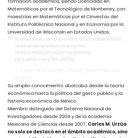
formación académica, siendo Licenciado en
Matemáticas por el Tecnológico de Monterrey, con
maestrías en Matemáticas por el Cinvestav del
Instituto Politécnico Nacional y en Economía por la
Universidad de Wisconsin en Estados Unidos.
Buenos días, comparto mi artículo sobre la falta
de inversión pública en el sector
hídrico.
https://t.co/WmQryKGSNy
pic.twitter.com/7IlKJdk02w
— Carlos M. Urzúa (@CarlosM_Urzua)
February
19, 2024
Su amplio conocimiento abarcaba desde la teoría
económica hasta la política del gasto público y la
historia económica de México.
Miembro distinguido del Sistema Nacional de
Investigadores desde 2004 y de la Academia
Mexicana de Ciencias desde 2007,
Carlos M. Urzúa
no solo se destacó en el ámbito académico, sino