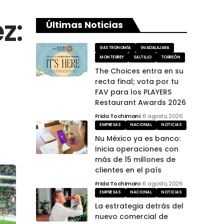
z:
Últimas Noticias
GASTRONOMÍA
GUADALAJARA
MONTERREY
SALTILLO
TORREÓN
The Choices entra en su
recta final; vota por tu
FAV para los PLAYERS
Restaurant Awards 2026
Frida Tochimani
6 agosto, 2026
EMPRESAS
NACIONAL
NOTICIAS
Nu México ya es banco:
Inicia operaciones con
más de 15 millones de
clientes en el país
Frida Tochimani
6 agosto, 2026
EMPRESAS
NACIONAL
NOTICIAS
La estrategia detrás del
nuevo comercial de