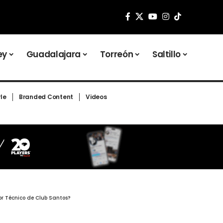
ey
Guadalajara
Torreón
Saltillo
yle
Branded Content
Videos
tor Técnico de Club Santos?