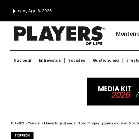
jueves, Ago 6, 2026
Monterr
Nacional
Entrevistas
Sociales
Gastronomía
Lifest
PLAYERS
>
Torreón
>
Muere Miguel Ángel “Zurdo” López: ¿quién era el ex Direc
TORREÓN