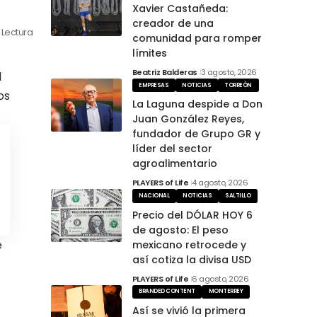
Xavier Castañeda:
creador de una
 Lectura
comunidad para romper
límites
Beatriz Balderas
3 agosto, 2026
l
EMPRESAS
NOTICIAS
TORREÓN
os
La Laguna despide a Don
Juan González Reyes,
fundador de Grupo GR y
líder del sector
agroalimentario
PLAYERS of Life
4 agosto, 2026
NACIONAL
NOTICIAS
SALTILLO
Precio del DÓLAR HOY 6
de agosto: El peso
e
mexicano retrocede y
así cotiza la divisa USD
PLAYERS of Life
6 agosto, 2026
BRANDED CONTENT
MONTERREY
Así se vivió la primera