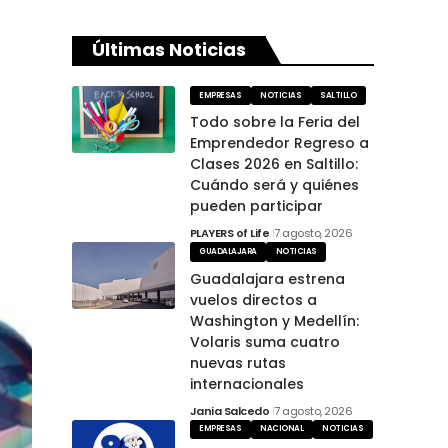
Últimas Noticias
EMPRESAS
NOTICIAS
SALTILLO
Todo sobre la Feria del
Emprendedor Regreso a
Clases 2026 en Saltillo:
Cuándo será y quiénes
pueden participar
PLAYERS of Life
7 agosto, 2026
GUADALAJARA
NOTICIAS
Guadalajara estrena
vuelos directos a
Washington y Medellín:
Volaris suma cuatro
nuevas rutas
internacionales
Jania Salcedo
7 agosto, 2026
EMPRESAS
NACIONAL
NOTICIAS