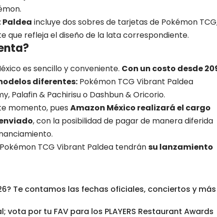
kémon.
t Paldea
incluye dos sobres de tarjetas de Pokémon TCG
e que refleja el diseño de la lata correspondiente.
enta?
éxico
es sencillo y conveniente.
Con un costo desde 20
modelos diferentes:
Pokémon TCG Vibrant Paldea
, Palafin & Pachirisu o Dashbun & Oricorio.
ste momento, pues
Amazon México
realizará el cargo
 enviado
, con la posibilidad de pagar de manera diferida
inanciamiento.
de Pokémon TCG Vibrant Paldea tendrán
su lanzamiento
026? Te contamos las fechas oficiales, conciertos y más
al; vota por tu FAV para los PLAYERS Restaurant Awards