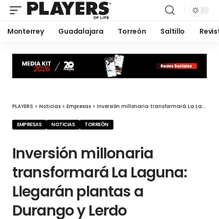
Monterrey
Guadalajara
Torreón
Saltillo
Revis
PLAYERS
>
Noticias
>
Empresas
>
Inversión millonaria transformará La Laguna: Llegarán plantas a Durango y Lerdo
EMPRESAS
NOTICIAS
TORREÓN
Inversión millonaria
transformará La Laguna:
Llegarán plantas a
Durango y Lerdo