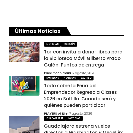
Últimas Noticias
NOTICIAS
TORREÓN
Torreón invita a donar libros para
la Biblioteca Móvil Gilberto Prado
Galán: Puntos de entrega
Frida Tochimani
7 agosto, 2026
EMPRESAS
NOTICIAS
SALTILLO
Todo sobre la Feria del
Emprendedor Regreso a Clases
2026 en Saltillo: Cuándo será y
quiénes pueden participar
PLAYERS of Life
7 agosto, 2026
GUADALAJARA
NOTICIAS
Guadalajara estrena vuelos
directos a Washington y Medellín: