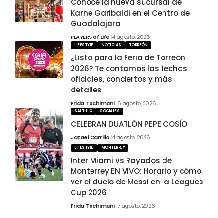
Conoce la nueva sucursal de
Karne Garibaldi en el Centro de
Guadalajara
PLAYERS of Life
4 agosto, 2026
LIFESTYLE
NOTICIAS
TORREÓN
¿Listo para la Feria de Torreón
2026? Te contamos las fechas
oficiales, conciertos y más
detalles
Frida Tochimani
6 agosto, 2026
SALTILLO
SOCIALES
CELEBRAN DUATLÓN PEPE COSÍO
Jazael Carrillo
4 agosto, 2026
LIFESTYLE
MONTERREY
Inter Miami vs Rayados de
Monterrey EN VIVO: Horario y cómo
ver el duelo de Messi en la Leagues
Cup 2026
Frida Tochimani
7 agosto, 2026