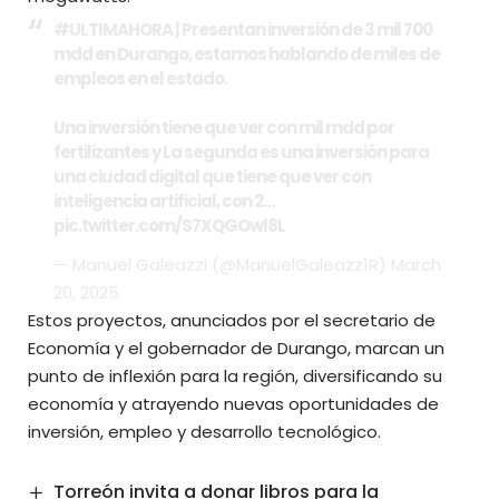
#ULTIMAHORA
| Presentan inversión de 3 mil 700
mdd en Durango, estamos hablando de miles de
empleos en el estado.
Una inversión tiene que ver con mil mdd por
fertilizantes y La segunda es una inversión para
una ciudad digital que tiene que ver con
inteligencia artificial, con 2…
pic.twitter.com/S7XQGOwl8L
— Manuel Galeazzi (@ManuelGaleazz1R)
March
20, 2025
Estos proyectos, anunciados por el secretario de
Economía y el gobernador de Durango, marcan un
punto de inflexión para la región, diversificando su
economía y atrayendo nuevas oportunidades de
inversión, empleo y desarrollo tecnológico.
Torreón invita a donar libros para la