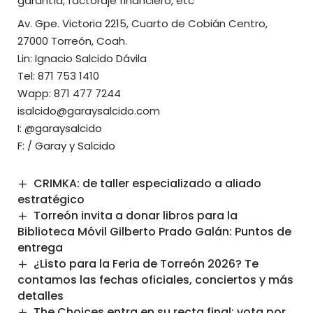
garantía, factoraje financiero, etc
Av. Gpe. Victoria 2215, Cuarto de Cobián Centro,
27000 Torreón, Coah.
Lin:
Ignacio Salcido Dávila
Tel: 871 753 1410
Wapp:
871 477 7244
isalcido@garaysalcido.com
I:
@garaysalcido
F: /
Garay y Salcido
CRIMKA: de taller especializado a aliado
estratégico
Torreón invita a donar libros para la
Biblioteca Móvil Gilberto Prado Galán: Puntos de
entrega
¿Listo para la Feria de Torreón 2026? Te
contamos las fechas oficiales, conciertos y más
detalles
The Choices entra en su recta final; vota por