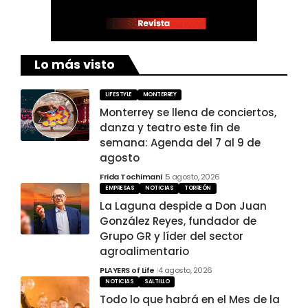
Lo más visto
LIFESTYLE
MONTERREY
Monterrey se llena de conciertos,
danza y teatro este fin de
semana: Agenda del 7 al 9 de
agosto
Frida Tochimani
5 agosto, 2026
EMPRESAS
NOTICIAS
TORREÓN
La Laguna despide a Don Juan
González Reyes, fundador de
Grupo GR y líder del sector
agroalimentario
PLAYERS of Life
4 agosto, 2026
NOTICIAS
SALTILLO
Todo lo que habrá en el Mes de la