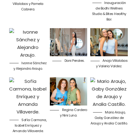
Inauguración
Villalobos y Pamela
de Bodhi Wellnes
Cabrera.
Studio & Bites Healthy
Bar.
Dani Perales.
Anajo Villalobos
Ivonne Sánchez
y Valeria Valdez.
y Alejandro Araujo.
Regina Cordero
Mario Araujo,
y Nini Luna.
Gaby González de
Sofía Carmona,
Araujo y Analia Castillo.
Isabel Enríquez y
Amanda Villaverde.