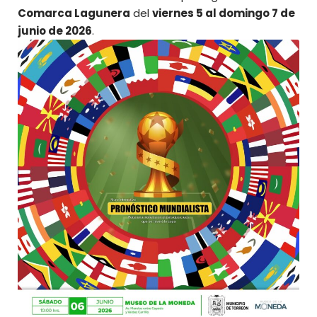
Comarca Lagunera
del
viernes 5 al domingo 7 de
junio de 2026
.