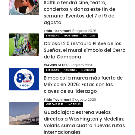
Saltillo tendrá cine, teatro,
conciertos y danza este fin de
semana: Eventos del 7 al 9 de
agosto
Frida Tochimani
5 agosto, 2026
EMPRESAS
MONTERREY
NOTICIAS
Colosal 2.0 restaura El Ave de los
Sueños, el mural símbolo del Cerro
de la Campana
PLAYERS of Life
6 agosto, 2026
EMPRESAS
NACIONAL
NOTICIAS
Bimbo es la marca más fuerte de
México en 2026: Estas son las
claves de su liderazgo
Frida Tochimani
7 agosto, 2026
GUADALAJARA
NOTICIAS
Guadalajara estrena vuelos
directos a Washington y Medellín:
Volaris suma cuatro nuevas rutas
internacionales