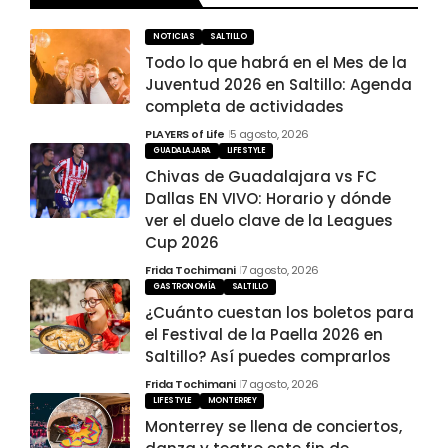
NOTICIAS
SALTILLO
Todo lo que habrá en el Mes de la
Juventud 2026 en Saltillo: Agenda
completa de actividades
PLAYERS of Life
5 agosto, 2026
GUADALAJARA
LIFESTYLE
Chivas de Guadalajara vs FC
Dallas EN VIVO: Horario y dónde
ver el duelo clave de la Leagues
Cup 2026
Frida Tochimani
7 agosto, 2026
GASTRONOMÍA
SALTILLO
¿Cuánto cuestan los boletos para
el Festival de la Paella 2026 en
Saltillo? Así puedes comprarlos
Frida Tochimani
7 agosto, 2026
LIFESTYLE
MONTERREY
Monterrey se llena de conciertos,