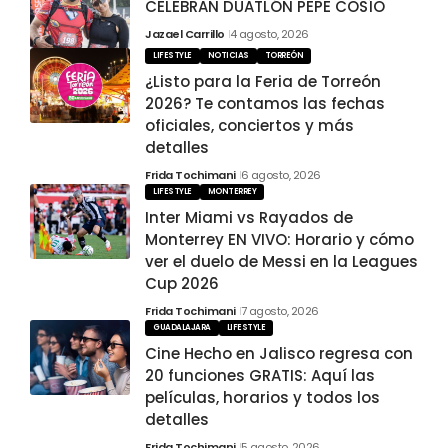
CELEBRAN DUATLÓN PEPE COSÍO
Jazael Carrillo
4 agosto, 2026
LIFESTYLE
NOTICIAS
TORREÓN
¿Listo para la Feria de Torreón
2026? Te contamos las fechas
oficiales, conciertos y más
detalles
Frida Tochimani
6 agosto, 2026
LIFESTYLE
MONTERREY
Inter Miami vs Rayados de
Monterrey EN VIVO: Horario y cómo
ver el duelo de Messi en la Leagues
Cup 2026
Frida Tochimani
7 agosto, 2026
GUADALAJARA
LIFESTYLE
Cine Hecho en Jalisco regresa con
20 funciones GRATIS: Aquí las
películas, horarios y todos los
detalles
Frida Tochimani
5 agosto, 2026