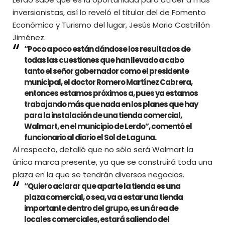
inversionistas, así lo reveló el titular del de Fomento
Económico y Turismo del lugar, Jesús Mario Castrillón
Jiménez.
“Poco a poco están dándose los resultados de
todas las cuestiones que han llevado a cabo
tanto el señor gobernador como el presidente
municipal, el doctor Romero Martínez Cabrera,
entonces estamos próximos a, pues ya estamos
trabajando más que nada en los planes que hay
para la instalación de una tienda comercial,
Walmart, en el municipio de Lerdo”, comentó el
funcionario al diario el Sol de Laguna.
Al respecto, detalló que no sólo será
Walmart la
única marca presente
, ya que se construirá toda una
plaza en la que se tendrán diversos negocios.
“Quiero aclarar que aparte la tienda es una
plaza comercial, o sea, va a estar una tienda
importante dentro del grupo, es un área de
locales comerciales, estará saliendo del