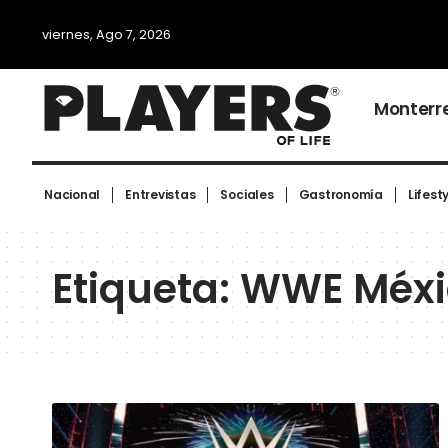
viernes, Ago 7, 2026
Monterr
Nacional
Entrevistas
Sociales
Gastronomía
Lifest
Etiqueta:
WWE Méxic