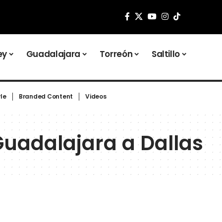
ey
Guadalajara
Torreón
Saltillo
yle
Branded Content
Videos
Guadalajara a Dallas