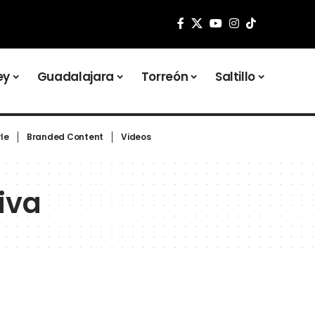
ey
Guadalajara
Torreón
Saltillo
yle
Branded Content
Videos
iva