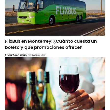
FlixBus en Monterrey: ¿Cuánto cuesta un
boleto y qué promociones ofrece?
Frida Tochimani
29 mayo, 2025