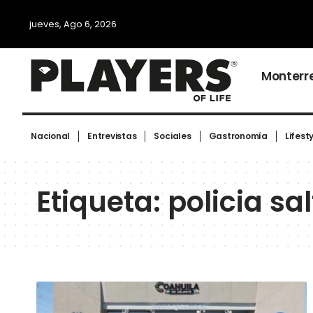
jueves, Ago 6, 2026
Monterr
Nacional
Entrevistas
Sociales
Gastronomía
Lifest
Etiqueta:
policia sal