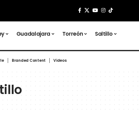
ey
Guadalajara
Torreón
Saltillo
yle
Branded Content
Videos
tillo