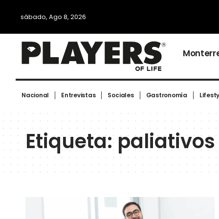
sábado, Ago 8, 2026
Monterr
Nacional
Entrevistas
Sociales
Gastronomía
Lifest
Etiqueta:
paliativos