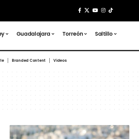
ey
Guadalajara
Torreón
Saltillo
yle
Branded Content
Videos