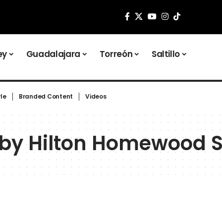
ey
Guadalajara
Torreón
Saltillo
yle
Branded Content
Videos
 by Hilton Homewood Su