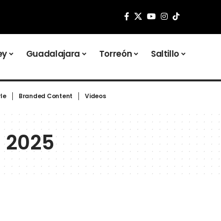
ey
Guadalajara
Torreón
Saltillo
yle
Branded Content
Videos
 2025