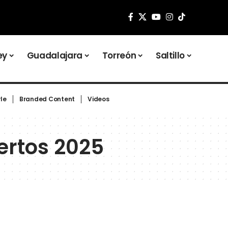
ey
Guadalajara
Torreón
Saltillo
yle
Branded Content
Videos
ertos 2025