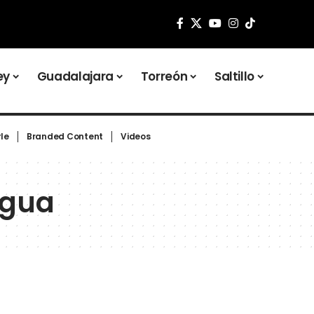
ey
Guadalajara
Torreón
Saltillo
yle
Branded Content
Videos
agua