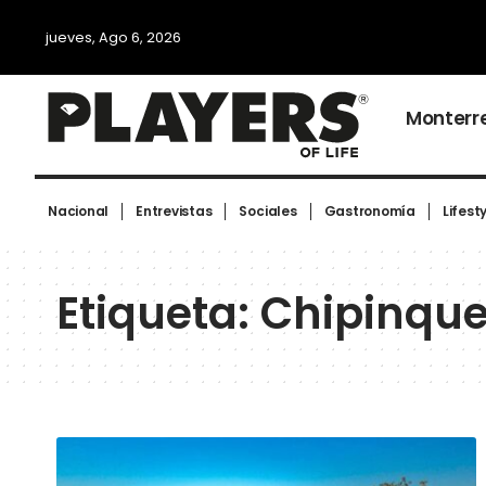
jueves, Ago 6, 2026
Monterr
Nacional
Entrevistas
Sociales
Gastronomía
Lifest
Etiqueta:
Chipinqu