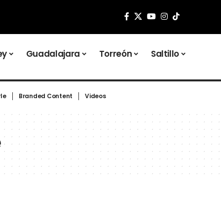
ey
Guadalajara
Torreón
Saltillo
yle
Branded Content
Videos
e