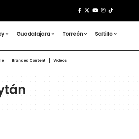
ey
Guadalajara
Torreón
Saltillo
yle
Branded Content
Videos
ytán