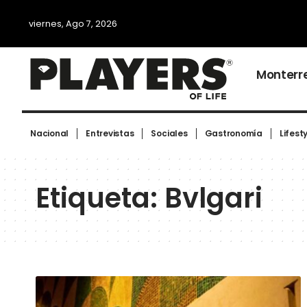
viernes, Ago 7, 2026
Monterr
Nacional
Entrevistas
Sociales
Gastronomía
Lifest
Etiqueta:
Bvlgari