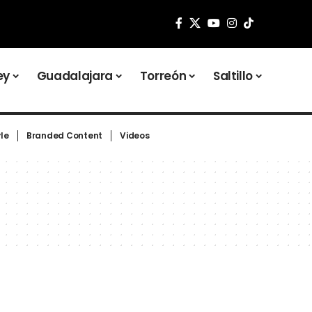
ey
Guadalajara
Torreón
Saltillo
yle
Branded Content
Videos