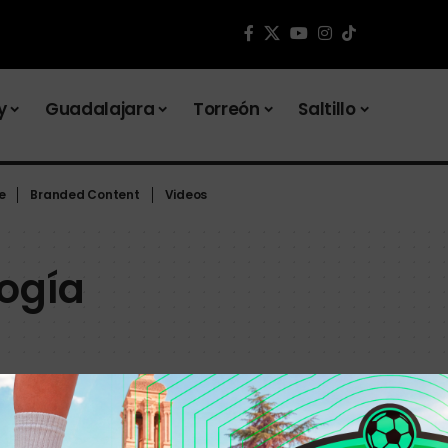
y
Guadalajara
Torreón
Saltillo
e
Branded Content
Videos
ogía