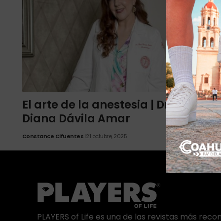
El arte de la anestesia | Dra.
Diana Dávila Amar
Constance Cifuentes
21 octubre, 2025
PLAYERS of Life es una de las revistas más rec