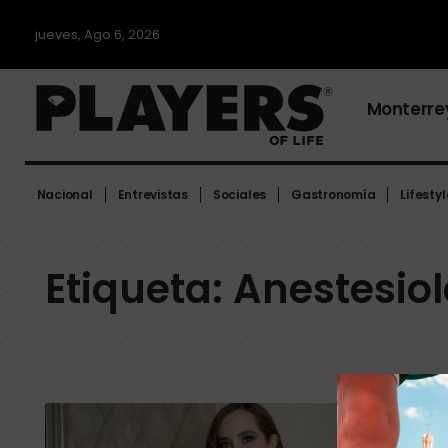
jueves, Ago 6, 2026
Monterre
Nacional
Entrevistas
Sociales
Gastronomía
Lifestyl
Etiqueta:
Anestesiol