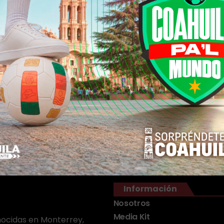
Información
Nosotros
Media Kit
onocidas en Monterrey,