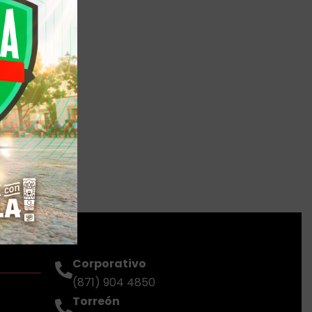
Corporativo
(871) 904 4850
Torreón