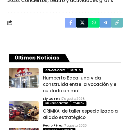
2026: Conciertos, teatro y actividades gratis
Últimas Noticias
COLABORADORES
SALTILLO
Humberto Baca: una vida
construida entre la vocación y el
cuidado animal
Lily Quirino
7 agosto, 2026
BRANDED CONTENT
TORREÓN
CRIMKA: de taller especializado a
aliado estratégico
Pedro Pérez
7 agosto, 2026