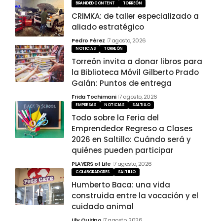
BRANDED CONTENT
TORREÓN
CRIMKA: de taller especializado a
aliado estratégico
Pedro Pérez
7 agosto, 2026
NOTICIAS
TORREÓN
Torreón invita a donar libros para
la Biblioteca Móvil Gilberto Prado
Galán: Puntos de entrega
Frida Tochimani
7 agosto, 2026
EMPRESAS
NOTICIAS
SALTILLO
Todo sobre la Feria del
Emprendedor Regreso a Clases
2026 en Saltillo: Cuándo será y
quiénes pueden participar
PLAYERS of Life
7 agosto, 2026
COLABORADORES
SALTILLO
Humberto Baca: una vida
construida entre la vocación y el
cuidado animal
Lily Quirino
7 agosto, 2026