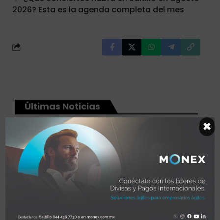
2026? Esta es la agenda completa del mes
Últimas Noticias
×
GUADALAJARA
NOTICIAS
Guadalajara estrena vuelos
directos a Washington y
Medellín: Volaris suma cuatro
nuevas rutas internacionales
Jania Salcedo
7 agosto, 2026
EMPRESAS
NACIONAL
NOTICIAS
Bimbo es la marca más fuerte
de México en 2026: Estas son las