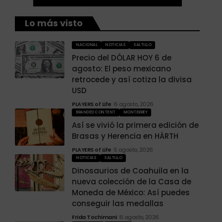
Lo más visto
NACIONAL
NOTICIAS
SALTILLO
Precio del DÓLAR HOY 6 de
agosto: El peso mexicano
retrocede y así cotiza la divisa
USD
PLAYERS of Life
6 agosto, 2026
BRANDED CONTENT
MONTERREY
Así se vivió la primera edición de
Brasas y Herencia en HÄRTH
PLAYERS of Life
5 agosto, 2026
NOTICIAS
SALTILLO
Dinosaurios de Coahuila en la
nueva colección de la Casa de
Moneda de México: Así puedes
conseguir las medallas
Frida Tochimani
6 agosto, 2026