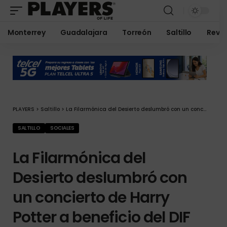
Monterrey
Guadalajara
Torreón
Saltillo
Revis
PLAYERS
>
Saltillo
>
La Filarmónica del Desierto deslumbró con un concierto de Harry Potter a beneficio del DIF
SALTILLO
SOCIALES
La Filarmónica del
Desierto deslumbró con
un concierto de Harry
Potter a beneficio del DIF