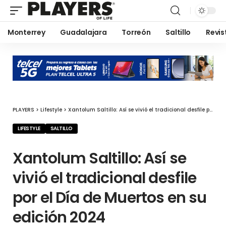
Monterrey
Guadalajara
Torreón
Saltillo
Revis
PLAYERS
>
Lifestyle
>
Xantolum Saltillo: Así se vivió el tradicional desfile por el Día de Muertos en su edición 2024
LIFESTYLE
SALTILLO
Xantolum Saltillo: Así se
vivió el tradicional desfile
por el Día de Muertos en su
edición 2024