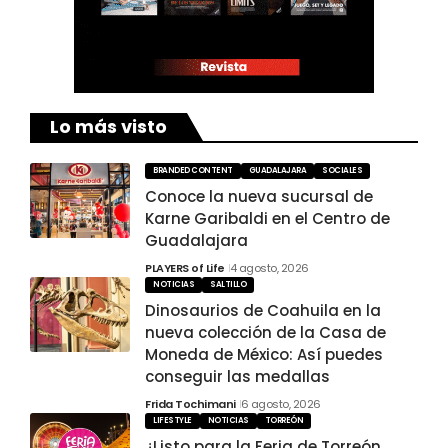
Lo más visto
BRANDED CONTENT
GUADALAJARA
SOCIALES
Conoce la nueva sucursal de
Karne Garibaldi en el Centro de
Guadalajara
PLAYERS of Life
4 agosto, 2026
NOTICIAS
SALTILLO
Dinosaurios de Coahuila en la
nueva colección de la Casa de
Moneda de México: Así puedes
conseguir las medallas
Frida Tochimani
6 agosto, 2026
LIFESTYLE
NOTICIAS
TORREÓN
¿Listo para la Feria de Torreón