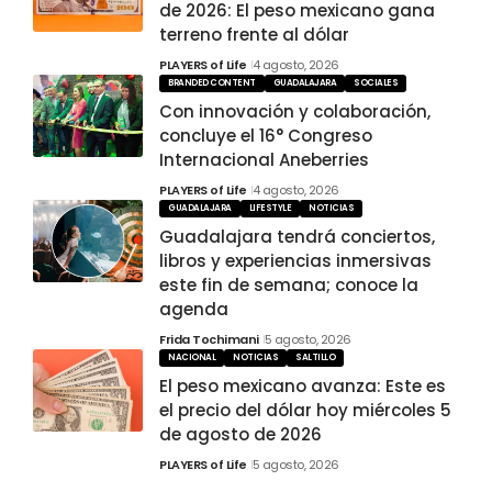
de 2026: El peso mexicano gana
terreno frente al dólar
PLAYERS of Life
4 agosto, 2026
BRANDED CONTENT
GUADALAJARA
SOCIALES
Con innovación y colaboración,
concluye el 16° Congreso
Internacional Aneberries
PLAYERS of Life
4 agosto, 2026
GUADALAJARA
LIFESTYLE
NOTICIAS
Guadalajara tendrá conciertos,
libros y experiencias inmersivas
este fin de semana; conoce la
agenda
Frida Tochimani
5 agosto, 2026
NACIONAL
NOTICIAS
SALTILLO
El peso mexicano avanza: Este es
el precio del dólar hoy miércoles 5
de agosto de 2026
PLAYERS of Life
5 agosto, 2026