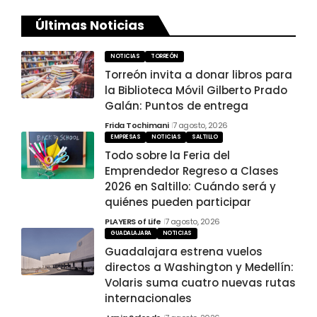
Últimas Noticias
NOTICIAS
TORREÓN
Torreón invita a donar libros para
la Biblioteca Móvil Gilberto Prado
Galán: Puntos de entrega
Frida Tochimani
7 agosto, 2026
EMPRESAS
NOTICIAS
SALTILLO
Todo sobre la Feria del
Emprendedor Regreso a Clases
2026 en Saltillo: Cuándo será y
quiénes pueden participar
PLAYERS of Life
7 agosto, 2026
GUADALAJARA
NOTICIAS
Guadalajara estrena vuelos
directos a Washington y Medellín:
Volaris suma cuatro nuevas rutas
internacionales