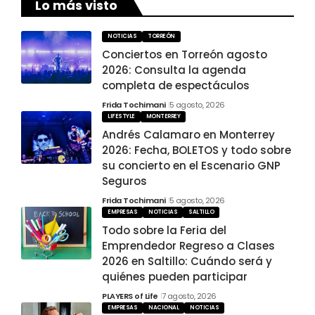
Lo más visto
NOTICIAS
TORREÓN
Conciertos en Torreón agosto
2026: Consulta la agenda
completa de espectáculos
Frida Tochimani
5 agosto, 2026
LIFESTYLE
MONTERREY
Andrés Calamaro en Monterrey
2026: Fecha, BOLETOS y todo sobre
su concierto en el Escenario GNP
Seguros
Frida Tochimani
5 agosto, 2026
EMPRESAS
NOTICIAS
SALTILLO
Todo sobre la Feria del
Emprendedor Regreso a Clases
2026 en Saltillo: Cuándo será y
quiénes pueden participar
PLAYERS of Life
7 agosto, 2026
EMPRESAS
NACIONAL
NOTICIAS