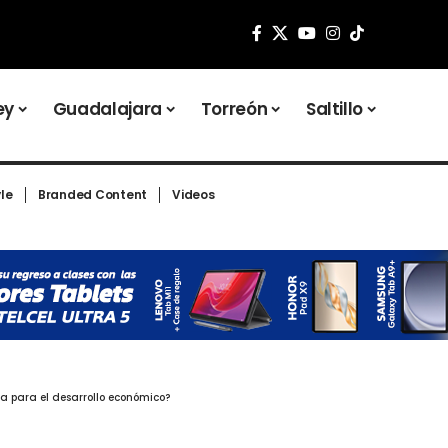
ey
Guadalajara
Torreón
Saltillo
yle
Branded Content
Videos
la para el desarrollo económico?