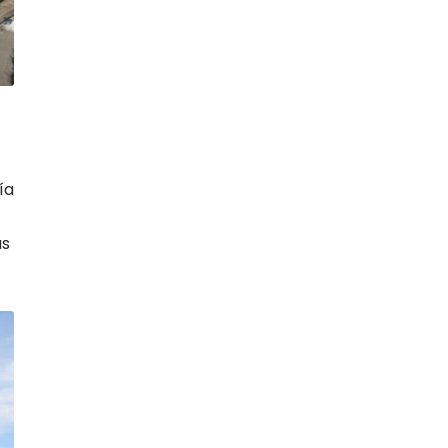
ía
as