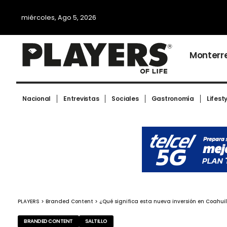
miércoles, Ago 5, 2026
Monterr
Nacional
Entrevistas
Sociales
Gastronomía
Lifest
PLAYERS
>
Branded Content
>
¿Qué significa esta nueva inversión en Coahui
BRANDED CONTENT
SALTILLO