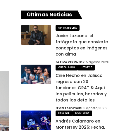
Últimas Noticias
SIN CATEGORÍA
Javier Lazcano: el
fotógrafo que convierte
conceptos en imágenes
con alma
FATIMA ZERRWECK
5 agosto, 2026
GUADALAJARA
LIFESTYLE
Cine Hecho en Jalisco
regresa con 20
funciones GRATIS: Aquí
las películas, horarios y
todos los detalles
Frida Tochimani
5 agosto, 2026
LIFESTYLE
MONTERREY
Andrés Calamaro en
Monterrey 2026: Fecha,