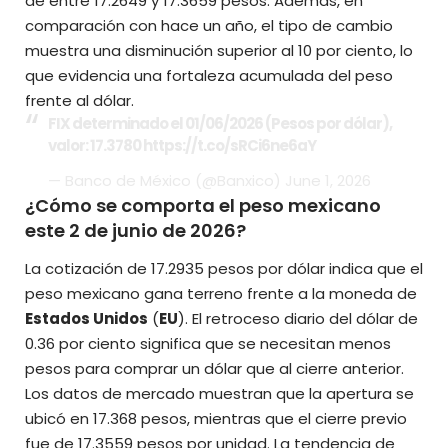
de entre 17.2649 y 17.3659 pesos. Además, en
comparación con hace un año, el tipo de cambio
muestra una disminución superior al 10 por ciento, lo
que evidencia una fortaleza
acumulada del peso
frente al dólar.
FIX determinado el 01/06/2026 (Pesos por dólar),
valor: 17.3780
https://t.co/sRCi6ne6aY
— Banco de México (@Banxico)
June 1, 2026
¿Cómo se comporta el peso mexicano
este 2 de junio de 2026?
La cotización de 17.2935 pesos por dólar indica que el
peso mexicano gana terreno frente a la moneda de
Estados Unidos
(
EU
). El retroceso diario del dólar de
0.36 por ciento significa que se necesitan menos
pesos para comprar un dólar que al cierre anterior.
Los datos de mercado muestran que la apertura se
ubicó en 17.368 pesos, mientras que el cierre previo
fue de 17.3559 pesos por unidad. La tendencia de