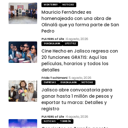
MONTERREY
NOTICIAS
Mauricio Fernández es
homenajeado con una obra de
Olinalá que ya forma parte de San
Pedro
PLAYERS of Life
4 agosto, 2026
GUADALAJARA
LIFESTYLE
Cine Hecho en Jalisco regresa con
20 funciones GRATIS: Aquí las
películas, horarios y todos los
detalles
Frida Tochimani
5 agosto, 2026
EMPRESAS
GUADALAJARA
NOTICIAS
Jalisco abre convocatoria para
ganar hasta 1 millón de pesos y
exportar tu marca: Detalles y
registro
PLAYERS of Life
4 agosto, 2026
NOTICIAS
TORREÓN