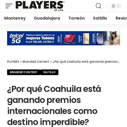
Monterrey
Guadalajara
Torreón
Saltillo
Revis
PLAYERS
>
Branded Content
>
¿Por qué Coahuila está ganando premios internacionales como destino imperdible?
BRANDED CONTENT
SALTILLO
¿Por qué Coahuila está
ganando premios
internacionales como
destino imperdible?