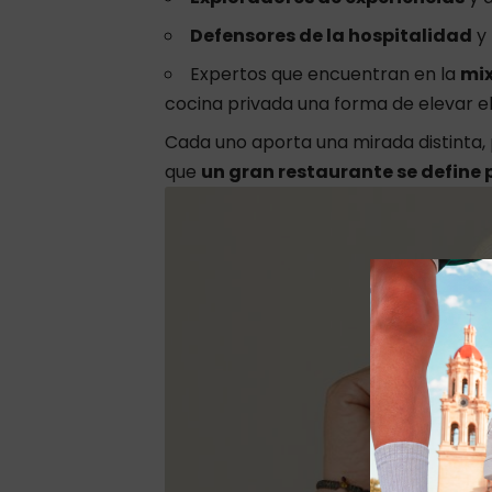
Defensores de la hospitalidad
y 
Expertos que encuentran en la
mix
cocina privada una forma de elevar el 
Cada uno aporta una mirada distinta
que
un gran restaurante se define 