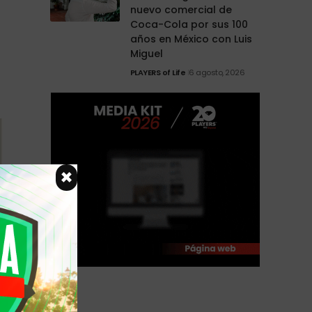
nuevo comercial de
Coca-Cola por sus 100
años en México con Luis
Miguel
PLAYERS of Life
6 agosto, 2026
×