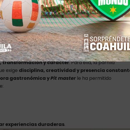
 Master que mezcla intensidad y creatividad en
, transformación y carácter
. Para ella, la parrilla
ue exige
disciplina, creatividad y presencia constant
sora gastronómica y
Pit master
le ha permitido
e:
ar experiencias duraderas
.