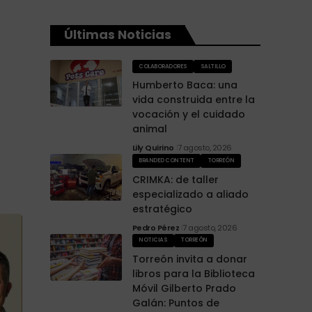
Últimas Noticias
COLABORADORES
SALTILLO
Humberto Baca: una
vida construida entre la
vocación y el cuidado
animal
Lily Quirino
7 agosto, 2026
BRANDED CONTENT
TORREÓN
CRIMKA: de taller
especializado a aliado
estratégico
Pedro Pérez
7 agosto, 2026
NOTICIAS
TORREÓN
Torreón invita a donar
libros para la Biblioteca
Móvil Gilberto Prado
Galán: Puntos de