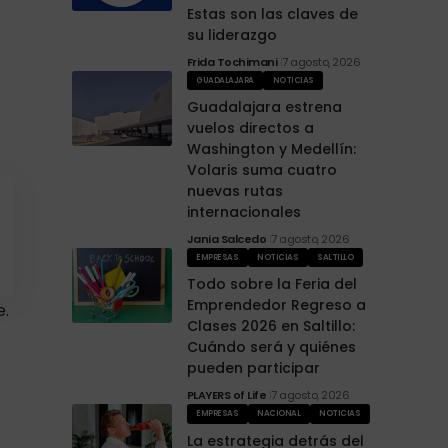
Estas son las claves de
su liderazgo
Frida Tochimani
7 agosto, 2026
GUADALAJARA
NOTICIAS
Guadalajara estrena
vuelos directos a
Washington y Medellín:
Volaris suma cuatro
nuevas rutas
internacionales
Jania Salcedo
7 agosto, 2026
EMPRESAS
NOTICIAS
SALTILLO
Todo sobre la Feria del
Emprendedor Regreso a
e.
Clases 2026 en Saltillo:
Cuándo será y quiénes
pueden participar
PLAYERS of Life
7 agosto, 2026
EMPRESAS
NACIONAL
NOTICIAS
La estrategia detrás del