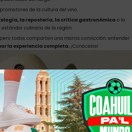
promotores de la cultura del vino.
ología, la repostería, la crítica gastronómica
o la
estándar culinario de la región.
, pero todos comparten una misma convicción: entender
por la experiencia completa.
¡Conócelos!