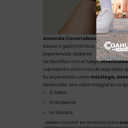
Amanda Covarrubias
Asesora gastronómica, mixóloga y Pit
experiencias audaces.
Se identifica con el fuego:
intensidad
representa una forma de expresión q
Su experiencia como
mixóloga, ase
desarrollar una visión integral en la qu
El sabor
El ambiente
La técnica
…deben convivir en armonía para
cre