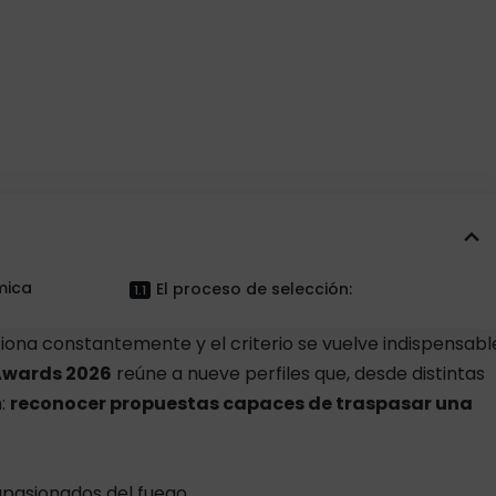
mica
El proceso de selección:
ona constantemente y el criterio se vuelve indispensabl
Awards 2026
reúne a nueve perfiles que, desde distintas
n:
reconocer propuestas capaces de traspasar una
pasionados del fuego.