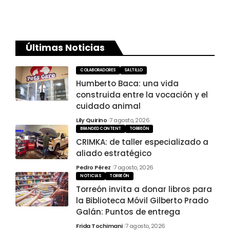
Últimas Noticias
COLABORADORES
SALTILLO
Humberto Baca: una vida
construida entre la vocación y el
cuidado animal
Lily Quirino
7 agosto, 2026
BRANDED CONTENT
TORREÓN
CRIMKA: de taller especializado a
aliado estratégico
Pedro Pérez
7 agosto, 2026
NOTICIAS
TORREÓN
Torreón invita a donar libros para
la Biblioteca Móvil Gilberto Prado
Galán: Puntos de entrega
Frida Tochimani
7 agosto, 2026