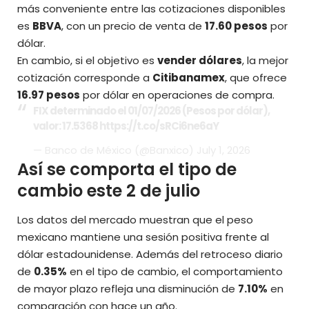
más conveniente entre las cotizaciones disponibles
es
BBVA
, con un precio de venta de
17.60 pesos
por
dólar.
En cambio, si el objetivo es
vender dólares
, la mejor
cotización corresponde a
Citibanamex
, que ofrece
16.97 pesos
por dólar en operaciones de compra.
FIX determinado el 01/07/2026 (Pesos por dólar),
valor: 17.5368
https://t.co/sRCi6ne6aY
— Banco de México (@Banxico)
July 1, 2026
Así se comporta el tipo de
cambio este 2 de julio
Los datos del mercado muestran que el peso
mexicano mantiene una sesión positiva frente al
dólar estadounidense. Además del retroceso diario
de
0.35%
en el tipo de cambio, el comportamiento
de mayor plazo refleja una disminución de
7.10%
en
comparación con hace un año.