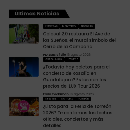
Últimas Noticias
EMPRESAS
MONTERREY
NOTICIAS
Colosal 2.0 restaura El Ave de
los Sueños, el mural símbolo del
Cerro de la Campana
PLAYERS of Life
6 agosto, 2026
GUADALAJARA
LIFESTYLE
¿Todavía hay boletos para el
concierto de Rosalía en
Guadalajara? Estos son los
precios del LUX Tour 2026
Frida Tochimani
6 agosto, 2026
LIFESTYLE
NOTICIAS
TORREÓN
¿Listo para la Feria de Torreón
2026? Te contamos las fechas
oficiales, conciertos y más
detalles