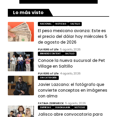
Lo más visto
NACIONAL
NOTICIAS
SALTILLO
El peso mexicano avanza: Este es
el precio del dólar hoy miércoles 5
de agosto de 2026
PLAYERS of Life
5 agosto, 2026
BRANDED CONTENT
SALTILLO
Conoce la nueva sucursal de Pet
Village en Saltillo
PLAYERS of Life
4 agosto, 2026
SIN CATEGORÍA
Javier Lazcano: el fotógrafo que
convierte conceptos en imágenes
con alma
FATIMA ZERRWECK
5 agosto, 2026
EMPRESAS
GUADALAJARA
NOTICIAS
Jalisco abre convocatoria para