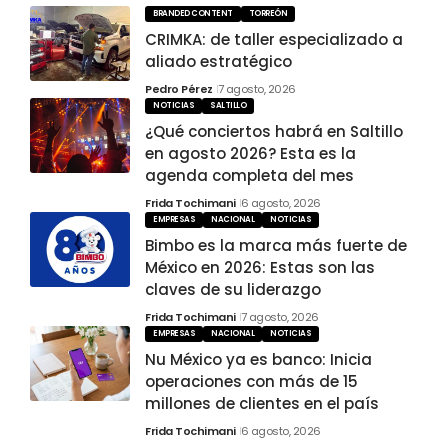
BRANDED CONTENT
TORREÓN
CRIMKA: de taller especializado a
aliado estratégico
Pedro Pérez
7 agosto, 2026
NOTICIAS
SALTILLO
¿Qué conciertos habrá en Saltillo
en agosto 2026? Esta es la
agenda completa del mes
Frida Tochimani
6 agosto, 2026
EMPRESAS
NACIONAL
NOTICIAS
Bimbo es la marca más fuerte de
México en 2026: Estas son las
claves de su liderazgo
Frida Tochimani
7 agosto, 2026
EMPRESAS
NACIONAL
NOTICIAS
Nu México ya es banco: Inicia
operaciones con más de 15
millones de clientes en el país
Frida Tochimani
6 agosto, 2026