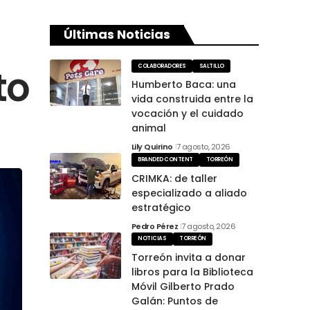
Últimas Noticias
to
COLABORADORES
SALTILLO
Humberto Baca: una
vida construida entre la
vocación y el cuidado
animal
Lily Quirino
7 agosto, 2026
BRANDED CONTENT
TORREÓN
CRIMKA: de taller
especializado a aliado
estratégico
Pedro Pérez
7 agosto, 2026
NOTICIAS
TORREÓN
Torreón invita a donar
libros para la Biblioteca
Móvil Gilberto Prado
Galán: Puntos de