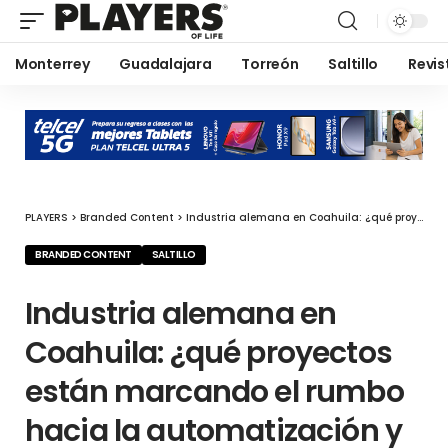
Monterrey
Guadalajara
Torreón
Saltillo
Revis
PLAYERS
>
Branded Content
>
Industria alemana en Coahuila: ¿qué proyectos están marcando el rumbo hacia la automatización y la relocalización?
BRANDED CONTENT
SALTILLO
Industria alemana en
Coahuila: ¿qué proyectos
están marcando el rumbo
hacia la automatización y