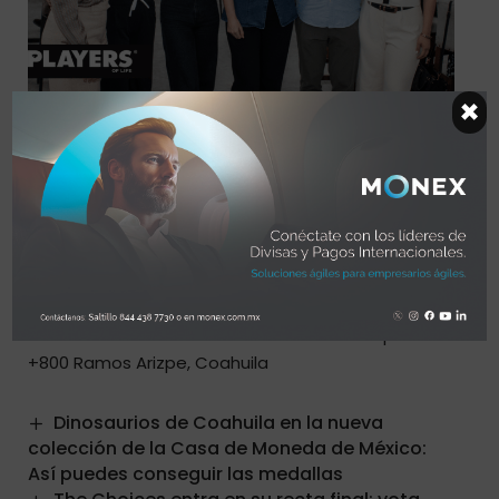
×
CONOCE MÁS SOBRE ESTA
NUEVA NAVE INDUSTRIAL
WEB.
industrialpartners.mx
TEL.
(844) 492 8440
Oficina principal: Av. Universidad #261-D, Col.
República, Saltillo, Coahuila
Nave Industrial: Libramento Óscar Flores Tapia km 4
+800 Ramos Arizpe, Coahuila
Dinosaurios de Coahuila en la nueva
colección de la Casa de Moneda de México:
Así puedes conseguir las medallas