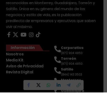
reconocidas en Monterrey, Guadalajara, Torreón y
Saltillo. Única en su género del mundo de los
negocios y estilo de vida, es la publicación
predilecta de empresarios y ejecutivos que saben
vivir al máximo.
Información
Corporativo
(871) 904 4850
Nosotros
Torreón
Media Kit
(871) 904 4850
Aviso de Privacidad
Saltillo
Revista Digital
(844) 143 3503
Monterrey
(81) 2188 0412
Guadalajara
(33) 4717 8428