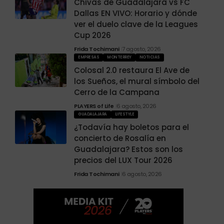
Chivas de Guadalajara vs FC
Dallas EN VIVO: Horario y dónde
ver el duelo clave de la Leagues
Cup 2026
Frida Tochimani
7 agosto, 2026
EMPRESAS
MONTERREY
NOTICIAS
Colosal 2.0 restaura El Ave de
los Sueños, el mural símbolo del
Cerro de la Campana
PLAYERS of Life
6 agosto, 2026
GUADALAJARA
LIFESTYLE
¿Todavía hay boletos para el
concierto de Rosalía en
Guadalajara? Estos son los
precios del LUX Tour 2026
Frida Tochimani
6 agosto, 2026