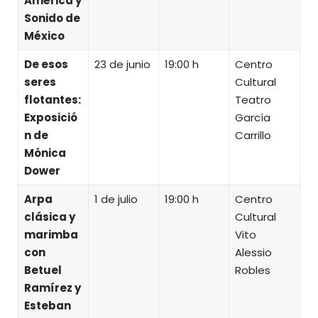
América y
Sonido de
México
De esos
23 de junio
19:00 h
Centro
seres
Cultural
flotantes:
Teatro
Exposició
García
n de
Carrillo
Mónica
Dower
Arpa
1 de julio
19:00 h
Centro
clásica y
Cultural
marimba
Vito
con
Alessio
Betuel
Robles
Ramírez y
Esteban