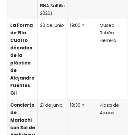
FINA Saltillo
2026).
La Forma
20 de junio
19:00 h
Museo
de Ella:
Rubén
Cuatro
Herrera
décadas
de la
plástica
de
Alejandro
Fuentes
Gil
Concierto
21 de junio
18:30 h
Plaza de
de
Armas
Mariachi
con Sol de