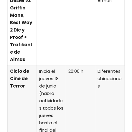
Desierto:
Armas
Griffin
Mane,
Best Way
2 Die y
Proof +
Trafikant
e de
Almas
Ciclo de
Inicia el
20:00 h
Diferentes
Cine de
jueves 18
ubicacione
Terror
de junio
s
(habrá
actividade
s todos los
jueves
hasta el
final del