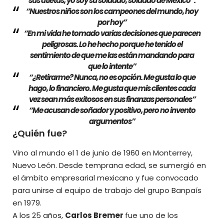
sus atletas, yo soy su soldado, soldado de México
”.
“Nuestros niños son los campeones del mundo, hoy
por hoy”
“En mi vida he tomado varias decisiones que parecen
peligrosas. Lo he hecho porque he tenido el
sentimiento de que me las están mandando para
que lo intente”
“¿Retirarme? Nunca, no es opción. Me gusta lo que
hago, lo financiero. Me gusta que mis clientes cada
vez sean más exitosos en sus finanzas personales”
“Me acusan de soñador y positivo, pero no invento
argumentos”
¿Quién fue?
Vino al mundo el 1 de junio de 1960 en Monterrey,
Nuevo León. Desde temprana edad, se sumergió en
el ámbito empresarial mexicano y fue convocado
para unirse al equipo de trabajo del grupo Banpaís
en 1979.
A los 25 años,
Carlos Bremer
fue uno de los