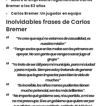
Bremer a los 63 años
Carlos Bremer: Un jugador en equipo
Inolvidables frases de Carlos
Bremer
“Yo creo que aquí no estamos de casualidad, es
nuestra misión”
“Tengo socios que en las malas son los primeros en
apoyar. No son gente que venga a sacar jugo al
grupo”
“Yo trato de ser útil para mi municipio, para mi ciudad
y para mi país. Siempre estoy tratando de generar
ideas que logren impactar para bien la vida de
muchos”
“
Es increíble, los niños menos pudientes tienen
mucho potencial
, son los más brillantes”.
“No importa qué gobierno sea, ni su partido, a mí eso
no me preocupa.
Si es un gobierno que quiere ver por