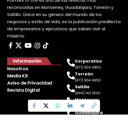
PLAYERS of Life es una de las revistas más
reconocidas en Monterrey, Guadalajara, Torreón y
Saltillo. Única en su género del mundo de los
negocios y estilo de vida, es la publicación predilecta
de empresarios y ejecutivos que saben vivir al
máximo.
Información
Corporativo
(871) 904 4850
Nosotros
Torreón
Media Kit
(871) 904 4850
Aviso de Privacidad
Saltillo
Revista Digital
(844) 143 3503
Monterrey
(81) 2188 0412
Guadalajara
(33) 4717 8428