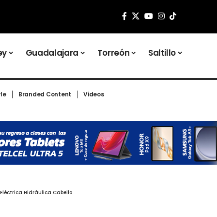
ey
Guadalajara
Torreón
Saltillo
yle
Branded Content
Videos
léctrica Hidráulica Cabello