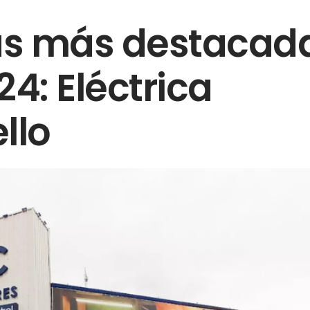
as más destacad
24: Eléctrica
llo