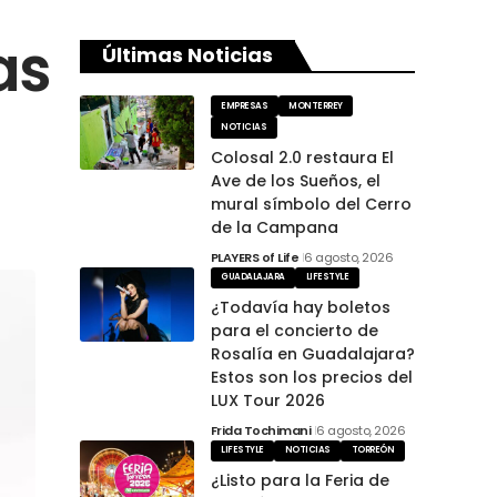
as
Últimas Noticias
EMPRESAS
MONTERREY
NOTICIAS
Colosal 2.0 restaura El
Ave de los Sueños, el
mural símbolo del Cerro
de la Campana
PLAYERS of Life
6 agosto, 2026
GUADALAJARA
LIFESTYLE
¿Todavía hay boletos
para el concierto de
Rosalía en Guadalajara?
Estos son los precios del
LUX Tour 2026
Frida Tochimani
6 agosto, 2026
LIFESTYLE
NOTICIAS
TORREÓN
¿Listo para la Feria de