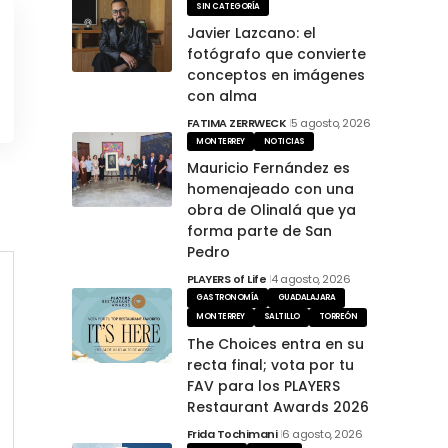
SIN CATEGORÍA
Javier Lazcano: el
fotógrafo que convierte
conceptos en imágenes
con alma
FATIMA ZERRWECK
5 agosto, 2026
MONTERREY
NOTICIAS
Mauricio Fernández es
homenajeado con una
obra de Olinalá que ya
forma parte de San
Pedro
PLAYERS of Life
4 agosto, 2026
GASTRONOMÍA
GUADALAJARA
MONTERREY
SALTILLO
TORREÓN
The Choices entra en su
recta final; vota por tu
FAV para los PLAYERS
Restaurant Awards 2026
Frida Tochimani
6 agosto, 2026