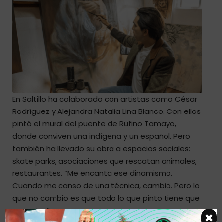
En Saltillo ha colaborado con artistas como César
Rodríguez y Alejandra Natalia Lina Blanco. Con ellos
pintó el mural del puente de Rufino Tamayo,
donde conviven una indígena y un español. Pero
también ha llevado su obra a espacios sociales:
skate parks, asociaciones que rescatan animales,
restaurantes. “Me encanta ese dinamismo.
Cuando me canso de una técnica, cambio. Pero lo
que no cambio es que todo lo que pinto tiene que
conectar”.
×