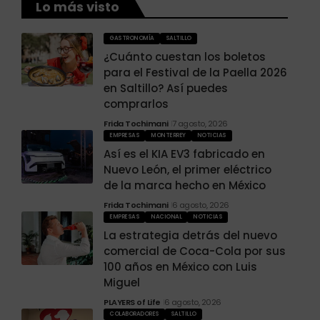
Lo más visto
GASTRONOMÍA
SALTILLO
¿Cuánto cuestan los boletos
para el Festival de la Paella 2026
en Saltillo? Así puedes
comprarlos
Frida Tochimani
7 agosto, 2026
EMPRESAS
MONTERREY
NOTICIAS
Así es el KIA EV3 fabricado en
Nuevo León, el primer eléctrico
de la marca hecho en México
Frida Tochimani
6 agosto, 2026
EMPRESAS
NACIONAL
NOTICIAS
La estrategia detrás del nuevo
comercial de Coca-Cola por sus
100 años en México con Luis
Miguel
PLAYERS of Life
6 agosto, 2026
COLABORADORES
SALTILLO