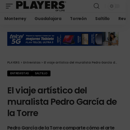
Monterrey
Guadalajara
Torreón
Saltillo
Revis
PLAYERS
>
Entrevistas
>
El viaje artístico del muralista Pedro García de la Torre
ENTREVISTAS
SALTILLO
El viaje artístico del
muralista Pedro García de
la Torre
Pedro García de la Torre comparte cómo el arte