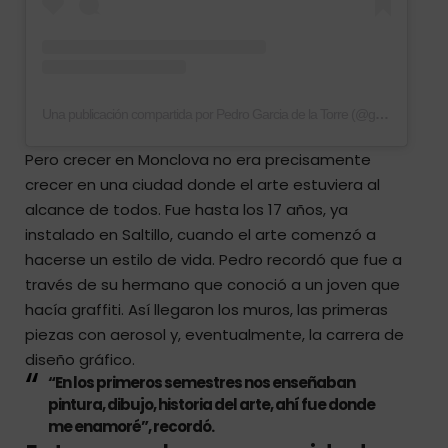
Una publicación compartida por Pedro Garcia de la Torre (@garcia.delatorre)
Pero crecer en Monclova no era precisamente
crecer en una ciudad donde el arte estuviera al
alcance de todos. Fue hasta los 17 años, ya
instalado en Saltillo, cuando el arte comenzó a
hacerse un estilo de vida. Pedro recordó que fue a
través de su hermano que conoció a un joven que
hacía graffiti. Así llegaron los muros, las primeras
piezas con aerosol y, eventualmente, la carrera de
diseño gráfico.
“En los primeros semestres nos enseñaban
pintura, dibujo, historia del arte, ahí fue donde
me enamoré”, recordó.