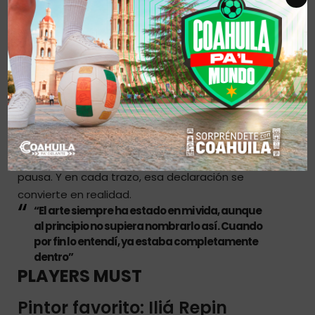
Pedro es parte de una familia que abraza las
causas sociales. Él, desde el arte, también
encuentra un camino. “El muralismo es colectivo.
Siempre estás en contacto con alguien más: el
que consigue el muro, el que pone los materiales,
la gente que pasa y te cuenta su historia”,
comentó.
Hoy, Pedro también pinta bajo encargo, porque
para él, pintar es más que crear: es compartir,
escuchar, transformar. “Amo el arte”, mencionó sin
pausa. Y en cada trazo, esa declaración se
convierte en realidad.
“El arte siempre ha estado en mi vida, aunque
al principio no supiera nombrarlo así. Cuando
por fin lo entendí, ya estaba completamente
dentro”
PLAYERS MUST
Pintor favorito: Iliá Repin