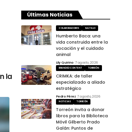
Últimas Noticias
COLABORADORES
SALTILLO
Humberto Baca: una
vida construida entre la
vocación y el cuidado
animal
Lily Quirino
7 agosto, 2026
BRANDED CONTENT
TORREÓN
n la
CRIMKA: de taller
especializado a aliado
estratégico
Pedro Pérez
7 agosto, 2026
NOTICIAS
TORREÓN
Torreón invita a donar
libros para la Biblioteca
Móvil Gilberto Prado
Galán: Puntos de