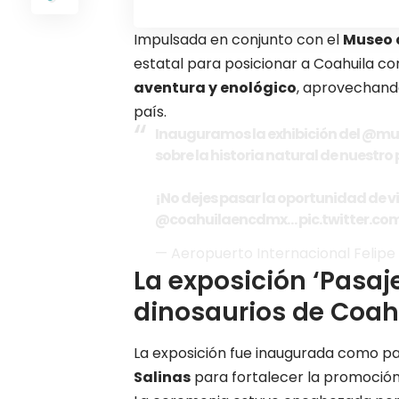
Impulsada en conjunto con el
Museo d
estatal para posicionar a Coahuila c
aventura y enológico
, aprovechando
país.
Inauguramos la exhibición del
@mus
sobre la historia natural de nuestro 
¡No dejes pasar la oportunidad de vis
@coahuilaencdmx
…
pic.twitter.co
— Aeropuerto Internacional Felip
La exposición ‘Pasaje
dinosaurios de Coahu
La exposición fue inaugurada como pa
Salinas
para fortalecer la promoción