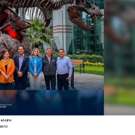
el AIFA
aero