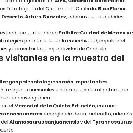
el director general del
AIFA
,
General Isidoro Pastor
tos Estratégicos del Gobierno de Coahuila,
Blas Flores
 Desierto
,
Arturo González
, además de autoridades
destacó que la ruta aérea
Saltillo–Ciudad de México ví
tratégico para fortalecer la conectividad, impulsar el
siones y aumentar la competitividad de Coahuila.
 visitantes en la muestra del
llazgos paleontológicos más importantes
do a viajeros nacionales e internacionales al patrimonio
riencia museográfica.
acan el
Memorial de la Quinta Extinción
, con una
yrannosaurus rex
emergiendo de un meteorito, además
 del
Alamosaurus sanjuanensis
y del
Tyrannosaurus
puerto.