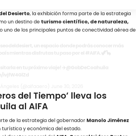
el Desierto
, la exhibición forma parte de la estrategia
omo un destino de
turismo científico, de naturaleza,
 uno de los principales puntos de conectividad aérea de
eodeldesiert
, un espacio donde podrás conocer más
país mientras disfrutas tu paso por el
#AIFA
. 🦖🦕
itarla en tu próximo viaje! ✈️
@GobDeCoahuila
m/ivjfW4GlZd
e Ángeles (@aifaaero)
June 30, 2026
ros del Tiempo’ lleva los
ila al AIFA
rte de la estrategia del gobernador
Manolo Jiménez
 turística y económica del estado.