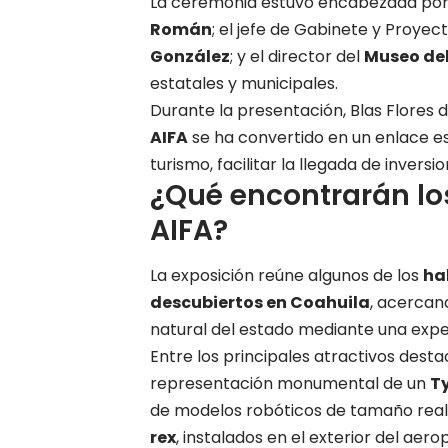
La ceremonia estuvo encabezada por 
Román
; el jefe de Gabinete y Proyec
González
; y el director del
Museo del
estatales y municipales.
Durante la presentación, Blas Flores 
AIFA
se ha convertido en un enlace es
turismo, facilitar la llegada de inver
¿Qué encontrarán los
AIFA?
La exposición reúne algunos de los
ha
descubiertos en Coahuila
, acercan
natural del estado mediante una expe
Entre los principales atractivos dest
representación monumental de un
T
de modelos robóticos de tamaño real
rex
, instalados en el exterior del aero