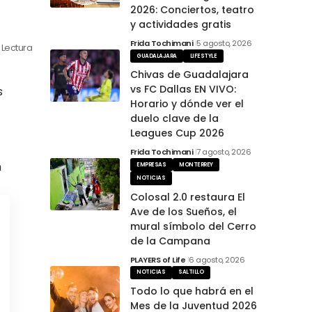
2026: Conciertos, teatro
y actividades gratis
Frida Tochimani
5 agosto, 2026
 Lectura
GUADALAJARA
LIFESTYLE
Chivas de Guadalajara
vs FC Dallas EN VIVO:
s
Horario y dónde ver el
duelo clave de la
Leagues Cup 2026
Frida Tochimani
7 agosto, 2026
n
EMPRESAS
MONTERREY
NOTICIAS
Colosal 2.0 restaura El
Ave de los Sueños, el
mural símbolo del Cerro
de la Campana
PLAYERS of Life
6 agosto, 2026
NOTICIAS
SALTILLO
Todo lo que habrá en el
Mes de la Juventud 2026