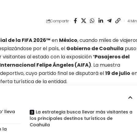
Compartir
4 Min
al de la FIFA 2026™
en
México
, cuando miles de viajero
esplazándose por el país, el
Gobierno de Coahuila
puso
visitantes al estado con la exposición
‘Pasajeros del
Internacional Felipe Ángeles (AIFA)
. La muestra
eportivo, cuyo partido final se disputará el
19 de julio
e
erta turística de la entidad.
’ lleva
La estrategia busca llevar más visitantes a
los principales destinos turísticos de
Coahuila
 la